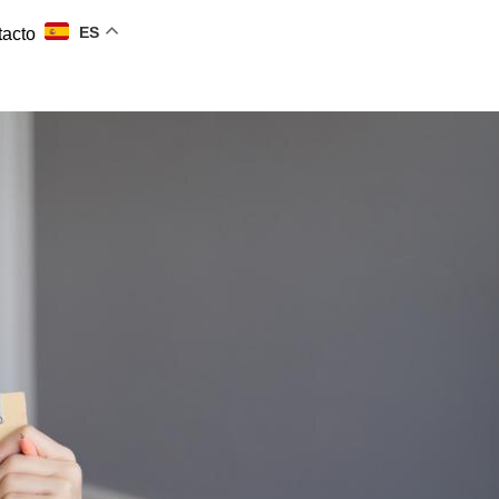
ES
tacto