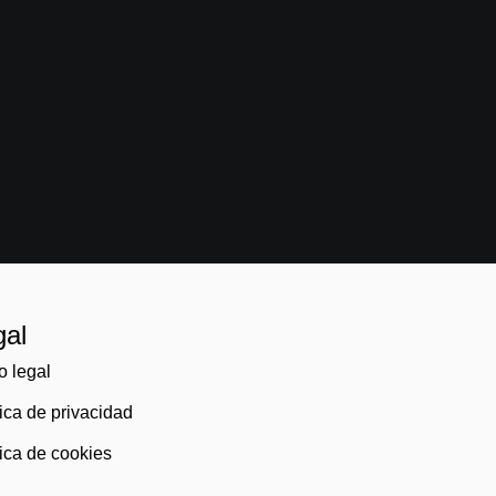
gal
o legal
tica de privacidad
tica de cookies
)