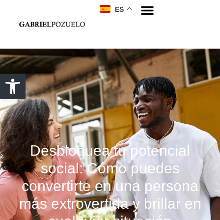
ES
Desbloquea tu potencial
social: Cómo puedes
convertirte en una persona
más extrovertida y brillar en